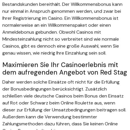
Bestandskunden bereithält. Der Willkommensbonus kann
nur einmal in Anspruch genommen werden, und zwar bei
Ihrer Registrierung im Casino. Ein Willkommensbonus ist
normalerweise an ein Willkommenspaket oder einen
Anmeldebonus gebunden. Obwohl Casinos mit
Mindesteinzahlung nicht so verbreitet sind wie normale
Casinos, gibt es dennoch eine große Auswahl, wenn Sie
genau wissen, wie niedrig Ihre Einzahlung sein soll.
Maximieren Sie Ihr Casinoerlebnis mit
dem aufregenden Angebot von Red Stag
Daher werden solche Einsätze oft nicht für die Erfüllung
der Bonusbedingungen berücksichtigt. Zusätzlich
schließen viele deutsche Casinos beim Bonus den Einsatz
auf Rot oder Schwarz beim Online Roulette aus, wenn
dieser zur Erfüllung der Umsatzbedingungen beitragen soll.
Außerdem kann die Verwendung bestimmter
Zahlungsmethoden dazu führen, dass Sie keinen Online