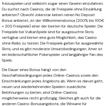
freizuspielen und vielleicht sogar einen Gewinn einzufahren.
Du suchst nach Casinos, die dir Freispiele ohne Einzahlung
anbieten? Obwohl Jokerstar keinen reinen No Deposit
Bonus anbietet, ist der Willkommensbonus (200% bis 100€
+ 200 Freispiele) einer der besten für deutsche Spieler. Die
Freispiele bei VulkanSpiele sind für ausgesuchte Slots
verfügbar und bieten eine gute Möglichkeit, das Casino
ohne Risiko zu testen. Die Freispiele gelten für ausgewählte
Slots, und es gibt moderate Umsatzbedingungen. Amer ist
ein leidenschaftlicher Pokerspieler und langjähriger Fan des
Spiels.
Die Dauer eines Bonus hängt von den
Geschäftsbedingungen jedes Online-Casinos sowie den
Einschränkungen jedes Angebots ab. Wenn es darum geht,
neuen und wiederkehrenden Spielern zusätzliche
Belohnungen zu bieten, sind Online-Casinos
möglicherweise recht großzügig. Gleiches gilt auch für die
anderen Casino-Bonusangebote, die Winsane für