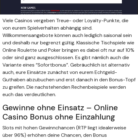
Viele Casinos vergeben Treue- oder Loyalty-Punkte, die
von eurem Spielverhalten abhängig sind.
Willkommensangebote können auch lediglich saisonal sein
und deshalb nur begrenzt gültig. Klassische Tischspiele wie
Online Roulette und Poker bringen es dabei oft nur auf 10%
oder sind ganz ausgeschlossen. Es gibt nämlich auch die
Variante eines “Sofortbonus”. Gebräuchlich ist alternativ
auch, eure Einsätze zunächst von eurem Echtgeld-
Guthaben abzubuchen und erst danach in den Bonus-Topf
zu greifen. Die nachstehenden Rechenbeispiele werden
euch das verdeutlichen.
Gewinne ohne Einsatz – Online
Casino Bonus ohne Einzahlung
Slots mit hohen Gewinnchancen (RTP liegt idealerweise
über 96%) erhöhen deine Chancen, den Bonus