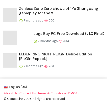
Zenless Zone Zero shows off Ye Shunguang
gameplay for the fi...
7 months ago
350
Jugs Bay PC Free Download (v1.0 Final)
7 months ago
304
ELDEN RING NIGHTREIGN: Deluxe Edition
[FitGirl Repack]
7 months ago
283
English (US) ·
About Us
·
Contact Us
·
Terms & Conditions
·
DMCA
·
© GamesLink 2026. All rights are reserved